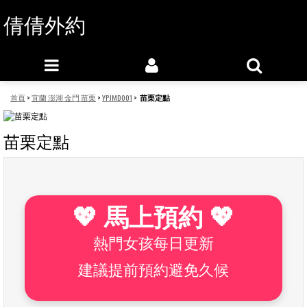
倩倩外約
首頁
>
宜蘭 澎湖 金門 苗栗
>
YPJMD001
>
苗栗定點
苗栗定點
💖 馬上預約 💖
熱門女孩每日更新
建議提前預約避免久候