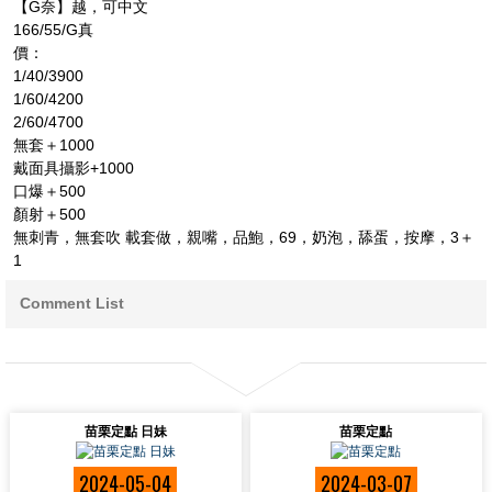
【G奈】越，可中文
166/55/G真
價：
1/40/3900
1/60/4200
2/60/4700
無套＋1000
戴面具攝影+1000
口爆＋500
顏射＋500
無刺青，無套吹 載套做，親嘴，品鮑，69，奶泡，舔蛋，按摩，3＋
1
Comment List
苗栗定點 日妹
苗栗定點
2024-05-04
2024-03-07