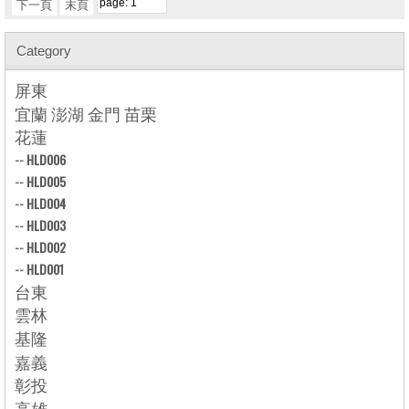
下一頁
末頁
Category
屏東
宜蘭 澎湖 金門 苗栗
花蓮
--
HLD006
--
HLD005
--
HLD004
--
HLD003
--
HLD002
--
HLD001
台東
雲林
基隆
嘉義
彰投
高雄