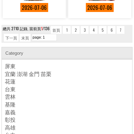
2026-07-06
2026-07-06
總共 2710 記錄, 當前頁
1
/136
首頁
1
2
3
4
5
6
7
下一頁
末頁
Category
屏東
宜蘭 澎湖 金門 苗栗
花蓮
台東
雲林
基隆
嘉義
彰投
高雄