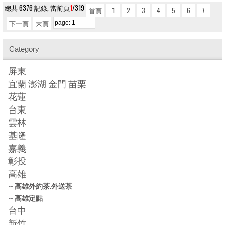
總共 6376 記錄, 當前頁
1
/319
首頁
1
2
3
4
5
6
7
下一頁
末頁
Category
屏東
宜蘭 澎湖 金門 苗栗
花蓮
台東
雲林
基隆
嘉義
彰投
高雄
--
高雄外約茶.外送茶
--
高雄定點
台中
新竹