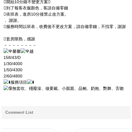
開始10分鐘不變更方案
到了報客衣服顏色，客請自備零錢
依班表，進房10分後禁止改方案。
， 謝謝。
服務時間以班表，收費後不更改方案，請自備零錢，不找零，謝謝
套房限熟，感謝
－－－－－－－－
馨馨
越
158/43/D
1/30/4000
1/50/4300
2/60/4800
服務項目
無套吹、殘廢澡、做要戴、小親親、品鲍、奶炮、艷舞、舌吻
Comment List