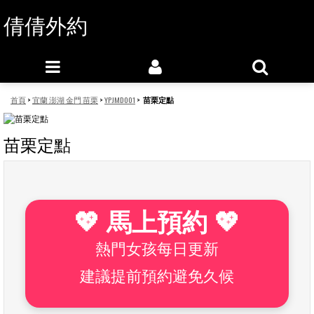
倩倩外約
首頁
>
宜蘭 澎湖 金門 苗栗
>
YPJMD001
>
苗栗定點
苗栗定點
💖 馬上預約 💖
熱門女孩每日更新
建議提前預約避免久候