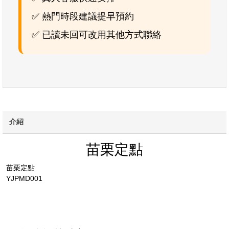
✅ 熱門時段建議提早預約
✅ 已讀未回可改用其他方式聯絡
介紹
苗栗定點
苗栗定點
YJPMD001